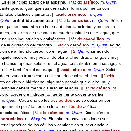
.
Es
el
principio
activo
de
la
aspirina
. ||
\
ácido
acrílico
.
m
.
Quím
.
icante
que
,
al
igual
que
sus
derivados
,
forma
polímeros
con
eriales
plásticos
y
pinturas
. ||
\
ácido
arsénico
.
m
.
Quím
.
Quím
.
anhídrido
arsenioso
.
||
\
ácido
benzoico
.
m
.
Quím
.
Sólido
ua
,
que
se
encuentra
en
la
orina
de
las
caballerías
y
se
usa
en
lanco
,
en
forma
de
escamas
nacaradas
solubles
en
el
agua
,
que
iene
usos
industriales
y
antisépticos
. ||
\
ácido
cacodílico
.
m
.
de
la
oxidación
del
cacodilo
. ||
\
ácido
carbólico
.
m
.
Quím
.
ácido
ción
de
anhídrido
carbónico
en
agua
. ||
2
.
Quím
.
anhídrido
íquido
incoloro
,
muy
volátil
,
de
olor
a
almendras
amargas
y
muy
do
blanco
,
apenas
soluble
en
el
agua
,
cristalizable
en
finas
agujas
,
Tolú
,
y
también
del
estoraque
. ||
\
ácido
cítrico
.
m
.
Quím
.
Sólido
ido
en
varios
frutos
como
el
limón
,
del
cual
se
obtiene
. ||
\
ácido
sto
de
cloro
e
hidrógeno
,
algo
más
pesado
que
el
aire
,
muy
e
emplea
generalmente
disuelto
en
el
agua
. ||
\
ácido
clórico
.
m
.
cloro
,
oxígeno
e
hidrógeno
,
fuertemente
oxidante
de
las
m
.
Quím
.
Cada
uno
de
los
tres
ácidos
que
se
obtienen
por
rupo
metilo
por
átomos
de
cloro
,
en
el
ácido
acético
.
onocloroacético
. ||
\
ácido
crómico
.
m
.
Quím
.
Disolución
de
ibonucleico
.
m
.
Bioquím
.
Biopolímero
cuyas
unidades
son
terial
genético
de
las
células
y
contiene
en
su
secuencia
la