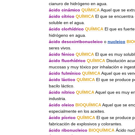
cianuro
de
hidrógeno
en
agua
.
ácido
cinámico
QUÍMICA
Aquel
que
se
extr
ácido
cítrico
QUÍMICA
El
que
se
encuentra
soluble
en
el
agua
.
ácido
clorhídrico
QUÍMICA
El
que
es
fuerte
hidrógeno
en
agua
.
ácido
desoxirribonucleico
o
nucleico
BIO
seres
vivos
.
ácido
fénico
QUÍMICA
El
que
es
muy
solub
ácido
fluorhídrico
QUÍMICA
Disolución
acu
mucosas
y
muy
tóxico
por
inhalación
e
inges
ácido
fulmínico
QUÍMICA
Aquel
que
es
ven
ácido
láctico
QUÍMICA
El
que
se
produce
p
bacilo
láctico
.
ácido
nítrico
QUÍMICA
Aquel
que
es
muy
en
industria
.
ácido
oleico
BIOQUÍMICA
Aquel
que
se
enc
especialmente
en
los
aceites
.
ácido
pícrico
QUÍMICA
El
que
se
produce
p
fabricación
de
explosivos
y
colorantes
.
ácido
ribonucleico
BIOQUÍMICA
Ácido
nuc