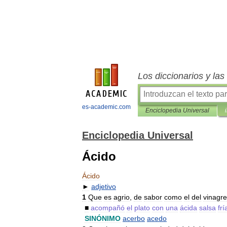
Los diccionarios y la
es-academic.com
Enciclopedia Universal
Enciclopedia Universal
Ácido
Ácido
►
adjetivo
1
Que
es
agrio
,
de
sabor
como
el
del
vinagre
■
acompañó
el
plato
con
una
ácida
salsa
frí
SINÓNIMO
acerbo
acedo