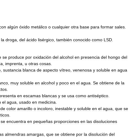
con
algún
óxido
metálico
o
cualquier
otra
base
para
formar
sales
.
la
droga
,
del
ácido
lisérgico
,
también
conocido
como
LSD
.
e
se
produce
por
oxidación
del
alcohol
en
presencia
del
hongo
del
ía
,
imprenta
,
u
otras
cosas
.
o
,
sustancia
blanca
de
aspecto
vítreo
,
venenosa
y
soluble
en
agua
anco
,
muy
soluble
en
alcohol
y
poco
en
el
agua
.
Se
obtiene
de
la
ctos
.
presenta
en
escamas
blancas
y
se
usa
como
antiséptico
.
n
el
agua
,
usado
en
medicina
.
de
color
amarillo
o
incoloro
,
inestable
y
soluble
en
el
agua
,
que
se
ticos
.
se
encuentra
en
pequeñas
proporciones
en
las
disoluciones
as
almendras
amargas
,
que
se
obtiene
por
la
disolución
del