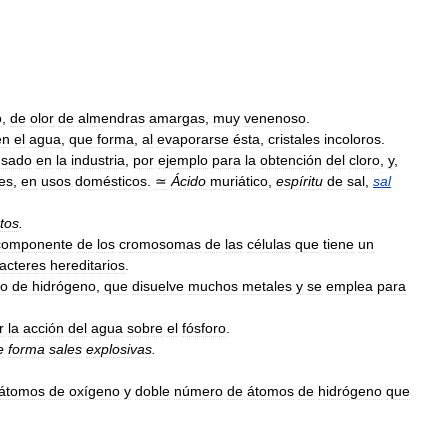
o
,
de
olor
de
almendras
amargas
,
muy
venenoso
.
en
el
agua
,
que
forma
,
al
evaporarse
ésta
,
cristales
incoloros
.
usado
en
la
industria
,
por
ejemplo
para
la
obtención
del
cloro
,
y
,
es
,
en
usos
domésticos
.
≃
Ácido
muriático
,
espíritu
de
sal
,
sal
atos
.
componente
de
los
cromosomas
de
las
células
que
tiene
un
acteres
hereditarios
.
ro
de
hidrógeno
,
que
disuelve
muchos
metales
y
se
emplea
para
r
la
acción
del
agua
sobre
el
fósforo
.
e
forma
sales
explosivas
.
átomos
de
oxígeno
y
doble
número
de
átomos
de
hidrógeno
que