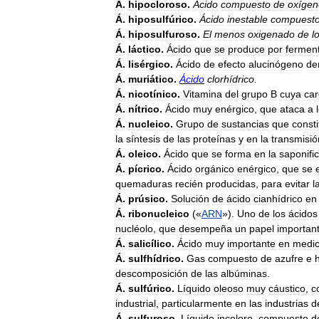
Á
.
hipocloroso
.
Ácido
compuesto
de
oxígen
Á
.
hiposulfúrico
.
Ácido
inestable
compuest
Á
.
hiposulfuroso
.
El
menos
oxigenado
de
l
Á
.
láctico
.
Ácido
que
se
produce
por
fermen
Á
.
lisérgico
.
Ácido
de
efecto
alucinógeno
de
Á
.
muriático
.
Ácido
clorhídrico
.
Á
.
nicotínico
.
Vitamina
del
grupo
B
cuya
car
Á
.
nítrico
.
Ácido
muy
enérgico
,
que
ataca
a
Á
.
nucleico
.
Grupo
de
sustancias
que
const
la
síntesis
de
las
proteínas
y
en
la
transmisió
Á
.
oleico
.
Ácido
que
se
forma
en
la
saponifi
Á
.
pícrico
.
Ácido
orgánico
enérgico
,
que
se
quemaduras
recién
producidas
,
para
evitar
l
Á
.
prúsico
.
Solución
de
ácido
cianhídrico
en
Á
.
ribonucleico
(«
ARN
»).
Uno
de
los
ácidos
nucléolo
,
que
desempeña
un
papel
importan
Á
.
salicílico
.
Ácido
muy
importante
en
medic
Á
.
sulfhídrico
.
Gas
compuesto
de
azufre
e
descomposición
de
las
albúminas
.
Á
.
sulfúrico
.
Líquido
oleoso
muy
cáustico
,
c
industrial
,
particularmente
en
las
industrias
d
Á
.
sulfuroso
.
Líquido
incoloro
,
compuesto
d