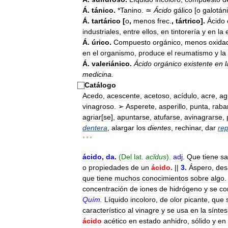
Á
.
tánico
.
*
Tanino
.
≃
Ácido
gálico
[
o
galotán
Á
.
tartárico
[
o
,
menos
frec
.
,
tártrico
].
Ácido
industriales
,
entre
ellos
,
en
tintorería
y
en
la
Á
.
úrico
.
Compuesto
orgánico
,
menos
oxida
en
el
organismo
,
produce
el
reumatismo
y
la
Á
.
valeriánico
.
Ácido
orgánico
existente
en
l
medicina
.
Catálogo
Acedo
,
acescente
,
acetoso
,
acídulo
,
acre
,
ag
vinagroso
.
➢
Asperete
,
asperillo
,
punta
,
raban
agriar
[
se
],
apuntarse
,
atufarse
,
avinagrarse
,
dentera
,
alargar
los
dientes
,
rechinar
,
dar
re
* * *
ácido
,
da
.
(
Del
lat
.
acĭdus
).
adj
.
Que
tiene
sa
o
propiedades
de
un
ácido
.
||
3
.
Áspero
,
des
que
tiene
muchos
conocimientos
sobre
algo
.
concentración
de
iones
de
hidrógeno
y
se
co
Quím
.
Líquido
incoloro
,
de
olor
picante
,
que
característico
al
vinagre
y
se
usa
en
la
síntes
ácido
acético
en
estado
anhidro
,
sólido
y
en