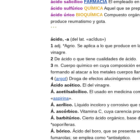
ácido
salicílico
FARMACIA
El
empleado
en
ácido
sulfúrico
QUÍMICA
Aquel
que
se
pre
ácido
úrico
BIOQUÍMICA
Compuesto
orgán
produce
reumatismo
y
gota
.
* * *
ácido
, -
a
(
del
lat
. «
acĭdus
»)
1
adj
. *
Agrio
.
Se
aplica
a
lo
que
produce
en
l
vinagre
.
2
De
ácido
o
que
tiene
cualidades
de
ácido
.
3
m
.
Cuerpo
químico
en
cuya
composición
e
formando
al
atacar
a
los
metales
cuerpos
ll
4
(
argot
)
Droga
de
efectos
alucinógenos
der
Ácido
acético
.
El
del
vinagre
.
Á
.
acetilsalicílico
.
El
usado
en
medicina
co
«
aspirina
».
Á
.
acrílico
.
Líquido
incoloro
y
corrosivo
que
Á
.
ascórbico
.
Vitamina
C
,
cuya
carencia
pro
Á
.
barbitúrico
.
Cierto
ácido
orgánico
,
base
*
soporíferas
.
Á
.
bórico
.
Ácido
del
boro
,
que
se
presenta
e
fumarolas
;
se
emplea
como
*
antiséptico
.