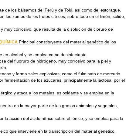
ae
de
los
bálsamos
del
Perú
y
de
Tolú
,
así
como
del
estoraque
.
en
los
zumos
de
los
frutos
cítricos
,
sobre
todo
en
el
limón
,
sólido
,
y
muy
corrosivo
,
que
resulta
de
la
disolución
de
cloruro
de
QUÍMICA
Principal
constituyente
del
material
genético
de
los
le
en
alcohol
y
se
emplea
como
desinfectante
.
osa
del
fluoruro
de
hidrógeno
,
muy
corrosivo
para
la
piel
y
tión
.
enoso
y
forma
sales
explosivas
,
como
el
fulminato
de
mercurio
.
or
fermentación
de
los
azúcares
,
principalmente
la
lactosa
,
por
el
érgico
y
ataca
a
los
metales
,
es
oxidante
y
se
emplea
en
la
uentra
en
la
mayor
parte
de
las
grasas
animales
y
vegetales
,
or
la
acción
del
ácido
nítrico
sobre
el
fénico
,
y
se
emplea
para
la
leico
que
interviene
en
la
transcripción
del
material
genético
.