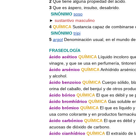
2
Que
tiene
alguna
propiedad
del
ácido
.
3
Que
es
áspero
,
insulso
,
desabrido
.
SINÓNIMO
soso
►
sustantivo
masculino
4
QUÍMICA
Sustancia
capaz
de
combinarse
SINÓNIMO
tripi
5
argot
Denominación
usual
,
en
el
mundo
de
FRASEOLOGÍA
ácido
acético
QUÍMICA
Líquido
incoloro
qu
vinagre
,
y
que
se
usa
en
perfumería
,
tintorer
ácido
arsénico
QUÍMICA
Anhídrido
arsénic
y
alcohol
.
ácido
benzoico
QUÍMICA
Cuerpo
sólido
,
bl
orina
del
caballo
,
del
benjuí
y
de
otros
produ
ácido
bórico
QUÍMICA
El
que
es
débil
y
se
ácido
bromhídrico
QUÍMICA
Gas
soluble
e
ácido
brómico
QUÍMICA
El
que
es
líquido
y
usa
como
colorante
y
en
productos
farmacéu
ácido
carbónico
QUÍMICA
El
que
es
débil
y
acuosas
de
dióxido
de
carbono
.
ácido
cianhídrico
QUÍMICA
El
extraído
de
l