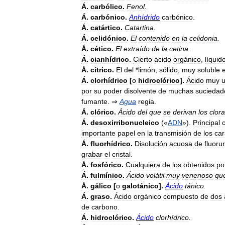
Á
.
carbólico
.
Fenol
.
Á
.
carbónico
.
Anhídrido
carbónico
.
Á
.
catártico
.
Catartina
.
Á
.
celidónico
.
El
contenido
en
la
celidonia
.
Á
.
cético
.
El
extraído
de
la
cetina
.
Á
.
cianhídrico
.
Cierto
ácido
orgánico
,
líquid
Á
.
cítrico
.
El
del
*
limón
,
sólido
,
muy
soluble
Á
.
clorhídrico
[
o
hidroclórico
].
Ácido
muy
por
su
poder
disolvente
de
muchas
suciedad
fumante
. ⇒
Agua
regia
.
Á
.
clórico
.
Ácido
del
que
se
derivan
los
clor
Á
.
desoxirribonucleico
(«
ADN
»).
Principal
importante
papel
en
la
transmisión
de
los
car
Á
.
fluorhídrico
.
Disolución
acuosa
de
fluoru
grabar
el
cristal
.
Á
.
fosfórico
.
Cualquiera
de
los
obtenidos
po
Á
.
fulmínico
.
Ácido
volátil
muy
venenoso
qu
Á
.
gálico
[
o
galotánico
].
Ácido
tánico
.
Á
.
graso
.
Ácido
orgánico
compuesto
de
dos
de
carbono
.
Á
.
hidroclórico
.
Ácido
clorhídrico
.