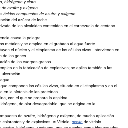
o
,
hidrógeno
y
cloro
.
o
de
azufre
y
oxígeno
.
os
ácidos
compuestos
de
azufre
y
oxígeno
.
tación
del
azúcar
de
leche
.
rivado
de
los
alcaloides
contenidos
en
el
cornezuelo
de
centeno
.
encia
causa
la
pelagra
.
los
metales
y
se
emplea
en
el
grabado
al
agua
fuerte
.
ituyen
el
núcleo
y
el
citoplasma
de
las
células
vivas
.
Intervienen
en
n
de
los
genes
.
cación
de
los
cuerpos
grasos
.
emplea
en
la
fabricación
de
explosivos
;
se
aplica
también
a
las
a
ulceración
.
agua
.
que
componen
las
células
vivas
,
situado
en
el
citoplasma
y
en
el
te
en
la
síntesis
de
las
proteínas
.
ina
,
con
el
que
se
prepara
la
aspirina
.
hidrógeno
,
de
olor
desagradable
,
que
se
origina
en
la
ompuesto
de
azufre
,
hidrógeno
y
oxígeno
,
de
mucha
aplicación
e
colorantes
y
de
explosivos
.
≃
Vitriolo
,
aceite
de
vitriolo
.
e
azufre
,
hidrógeno
y
oxígeno
,
que
se
emplea
como
blanqueador
.