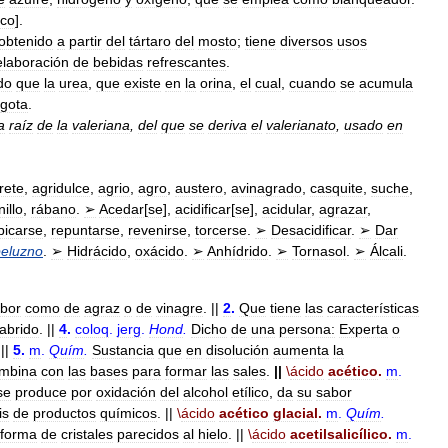
ico
].
obtenido
a
partir
del
tártaro
del
mosto
;
tiene
diversos
usos
elaboración
de
bebidas
refrescantes
.
do
que
la
urea
,
que
existe
en
la
orina
,
el
cual
,
cuando
se
acumula
gota
.
a
raíz
de
la
valeriana
,
del
que
se
deriva
el
valerianato
,
usado
en
rete
,
agridulce
,
agrio
,
agro
,
austero
,
avinagrado
,
casquite
,
suche
,
illo
,
rábano
.
➢
Acedar
[
se
],
acidificar
[
se
],
acidular
,
agrazar
,
picarse
,
repuntarse
,
revenirse
,
torcerse
.
➢
Desacidificar
.
➢
Dar
peluzno
.
➢
Hidrácido
,
oxácido
.
➢
Anhídrido
.
➢
Tornasol
.
➢
Álcali
.
bor
como
de
agraz
o
de
vinagre
. ||
2
.
Que
tiene
las
características
abrido
. ||
4
.
coloq
.
jerg
.
Hond
.
Dicho
de
una
persona:
Experta
o
 ||
5
.
m
.
Quím
.
Sustancia
que
en
disolución
aumenta
la
mbina
con
las
bases
para
formar
las
sales
.
||
\
ácido
acético
.
m
.
se
produce
por
oxidación
del
alcohol
etílico
,
da
su
sabor
is
de
productos
químicos
. ||
\
ácido
acético
glacial
.
m
.
Quím
.
forma
de
cristales
parecidos
al
hielo
. ||
\
ácido
acetilsalicílico
.
m
.