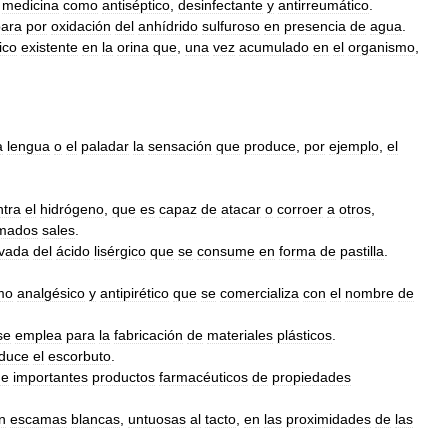
medicina
como
antiséptico
,
desinfectante
y
antirreumático
.
para
por
oxidación
del
anhídrido
sulfuroso
en
presencia
de
agua
.
ico
existente
en
la
orina
que
,
una
vez
acumulado
en
el
organismo
,
a
lengua
o
el
paladar
la
sensación
que
produce
,
por
ejemplo
,
el
ntra
el
hidrógeno
,
que
es
capaz
de
atacar
o
corroer
a
otros
,
amados
sales
.
ivada
del
ácido
lisérgico
que
se
consume
en
forma
de
pastilla
.
mo
analgésico
y
antipirético
que
se
comercializa
con
el
nombre
de
se
emplea
para
la
fabricación
de
materiales
plásticos
.
duce
el
escorbuto
.
de
importantes
productos
farmacéuticos
de
propiedades
n
escamas
blancas
,
untuosas
al
tacto
,
en
las
proximidades
de
las