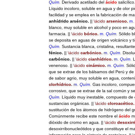
Quím
.
Derivado
acetilado
del
ácido
salicílico
Líquido
incoloro
,
soluble
en
agua
y
de
olor
p
facilidad
y
se
emplea
en
la
fabricación
de
mat
anhídrido
arsénico
.
||
\
ácido
arsenioso
.
m
.
blanco
,
muy
soluble
en
alcohol
y
poco
en
ag
farmacia
. ||
\
ácido
bórico
.
m
.
Quím
.
Sólido
b
se
deposita
en
aguas
de
origen
volcánico
y
t
Quím
.
Sustancia
blanca
,
cristalina
,
resultante
fénico
.
||
\
ácido
carbónico
.
m
.
Quím
.
Disolu
carbónico
.
||
\
ácido
cianhídrico
.
m
.
Quím
.
L
venenoso
. ||
\
ácido
cinámico
.
m
.
Quím
.
Sóli
que
se
extrae
de
los
bálsamos
del
Perú
y
de
de
sabor
agrio
,
muy
soluble
en
agua
,
conten
clorhídrico
.
m
.
Quím
.
Gas
incoloro
,
compue
corrosivo
,
que
se
extrae
de
la
sal
común
y
s
Quím
.
Líquido
muy
inestable
,
compuesto
de
sustancias
orgánicas
. ||
\
ácido
cloroacético
.
sustitución
de
los
átomos
de
hidrógeno
del
g
Comúnmente
recibe
este
nombre
el
ácido
m
dióxido
de
cromo
en
agua
. ||
\
ácido
desoxirr
desoxirribonucleótidos
y
que
constituye
el
ma